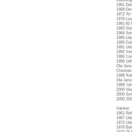
1961 Da
1968 Den
1972 'At
1978 Lou
1981-82 
1983 Sta
1984 Serv
1985 Uds
1985 Gall
1991 Udst
1992 'Int
1995 'Liv
1996 Udf
Ole Jense
Christian
1998 'Køk
Ole Jens
1999 ‘Urt
2000 Vas
2000 Serv
2000 225
Værker:
1961 Rel
1967 Ude
1972 Uds
1978 Bør
1972-75 M