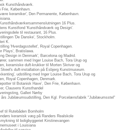
nsk Kunsthåndværk.
 Frie, København.
 være keramiker', Den Permanente, København.
isiana.
Kunsthåndværkersammenslutningen 16 Plus.
tens Kunstfond 'Kunsthåndværk og Design'.
eringsdele til restaurant, 16 Plus.
tillingen 'De Danske', Stockholm.
eri K.
illing 'Hverdagsstellet', Royal Copenhagen.
er Plays', Bratislawa.
ing Design in Denmark', Barcelona og Madrid.
ører, sammen med Inger Louise Bach, Tora Urup og
n, keramiske duft-krukker til Morten Skriver og
 Skeel's duft-installation på Esbjerg Kunstmuseum.
kenting', udstilling med Inger Louise Bach, Tora Urup og
en, Royal Copenhagen, Denmark.
epotter til Botanisk Have’, Den Frie, København.
er, Clausens Kunsthandel
eringsting, Galleri Nørby
 års Jubilæumsudstilling, Den Kgl. Porcelænsfabrik "Jubilæumsstel"
ief til Rutebåden Bornholm
ndørs keramisk væg på Randers Realskole
mykning til boligbyggeriet Kirstinevangen
nemuseet i Louisiana
odeller til service