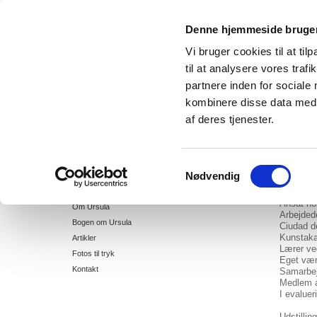
Denne hjemmeside bruger
URSULA MUNCH-PETERSEN keramike
Vi bruger cookies til at til
til at analysere vores tra
partnere inden for sociale
Home
kombinere disse data med a
CV
Ursula Stellet
af deres tjenester.
Keramiske Serier
Ursula M
Ting fra eget værksted
Keramike
Udsmykninger
Samtykkevalg
1937 Fød
Nødvendig
Udstillinger
Uddannet
CV
Ansat på 
Ansat ho
Om Ursula
Arbejdede
Bogen om Ursula
Ciudad d
Kunstaka
Artikler
Lærer ve
Fotos til tryk
Eget vær
Kontakt
Samarbej
Medlem af
I evalue
Udstilling