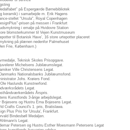
gsting
lledalfabet" på Espergærde Børnebibliotek
og keramik) i samarbejde m. Erik Hagens
ance-stellet "Ursula", Royal Copenhagen
"DesignPlus"-prisen på messen i Frankfurt
udsmykning i emalje på Hvidovre Station
tore blomsterkummer til Vejen Kunstmuseum
epotter til Botanisk Have’, 16 store urtepotter placeret
ykning på plænen nedenfor Palmehuset
Den Frie, København.)
vmedalje, Teknisk Skoles Prisopgave.
juvelerer Michelsens Jubilæumslegat.
amiker Ville Christensens Legat.
Danmarks Nationalsbanks Jubilæumsfond.
inistrator Johs. Krøiers Fond.
Ole Haslunds Kunstnerfond.
dværksrådets Legat.
sthåndværkerrådets Årspris.
tens Kunstfonds 3-årige arbejdslegat.
 Bojesens og Hustru Erna Bojesens Legat.
d Crafts Council's 1. pris, Bratislawa.
gn Plus Pris for 'Ursula', Frankfurt.
rvald Bindesbøll Medaljen.
 Ahlmann's Legat.
demar Petersen og Hustru Esther Moesmann Petersens Legat
tens kunstfonds livsvarige ydelse