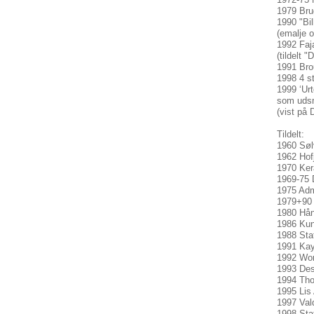
1979 Bru
1990 "Bi
(emalje 
1992 Faj
(tildelt 
1991 Bro
1998 4 s
1999 ‘Urt
som udsm
(vist på 
Tildelt:
1960 Søl
1962 Hof
1970 Ker
1969-75 
1975 Adm
1979+90 
1980 Hån
1986 Kun
1988 Sta
1991 Kay
1992 Worl
1993 Desi
1994 Tho
1995 Lis
1997 Val
1998 Sta