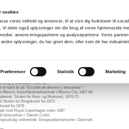
 cookies
r
passe vores indhold og annoncer, til at vise dig funktioner til soci
fik. Vi deler også oplysninger om din brug af vores hjemmeside m
 medier, annonceringspartnere og analysepartnere. Vores partne
ndre oplysninger, du har givet dem, eller som de har indsamlet 
unch-Petersen
r
t
Præferencer
Statistik
Marketing
 på Kunsthåndværkerskolen, afgang 1960.
Hjorths Terracottafabrik, Rønne, 1960-61.
s Bing & Grøndahl, 1961-68.
 et halvt år på "Escuela de deseno y artesanias" i
e Mexico, kunsthåndværkerskole i Mexico City 1967-68
demiet, Skolen for Rum- og Murkunst, 1970-72.
d Skolen for Brugskunst fra 1973.
ksted fra 1978.
de med Royal Copenhagen siden 1987.
 bestyrelsen i ‘Danish Crafts’.
ringsudvalg vedrørende ‘Designuddannelserne i Danmark.
er: