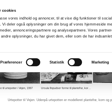
 cookies
r
passe vores indhold og annoncer, til at vise dig funktioner til soci
fik. Vi deler også oplysninger om din brug af vores hjemmeside m
 medier, annonceringspartnere og analysepartnere. Vores partne
ndre oplysninger, du har givet dem, eller som de har indsamlet 
Præferencer
Statistik
Marketing
se til urtepotter i Vejen, 1997
Ursula finpudser forme til plantefrø, korn og pupper, der skal benyttes til dekoration af Vejen urtepotterne, januar 1997.
Urtepotter til Vejen. Udenpå urtepotten er modelleret plantefrø, korn og 