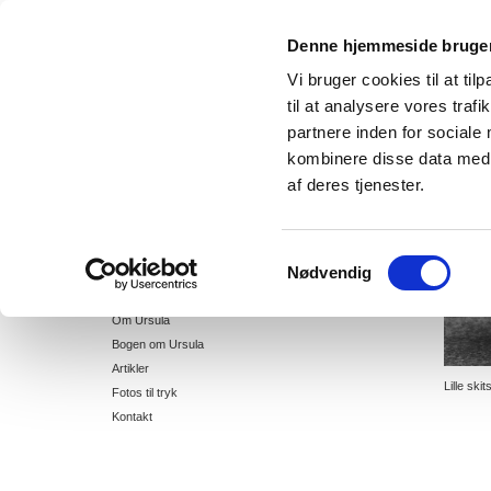
Denne hjemmeside bruger
URSULA MUNCH-PETERSEN keramike
Vi bruger cookies til at til
til at analysere vores tra
partnere inden for sociale
Home
kombinere disse data med a
Ursula Stellet
af deres tjenester.
Keramiske Serier
Ting fra eget værksted
Udsmykninger
Samtykkevalg
Nødvendig
Udstillinger
CV
Om Ursula
Bogen om Ursula
Artikler
Lille skit
Fotos til tryk
Kontakt